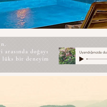
ın.
i arasında doğayı
Uyandığınızda duy
 lüks bir deneyim