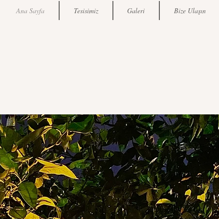
Ana Sayfa
Tesisimiz
Galeri
Bize Ulaşın
VillaMo
y
o
Kırkpına
r/Sapanc
a