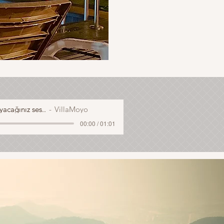
acağınız ses..
VillaMoyo
00:00 / 01:01