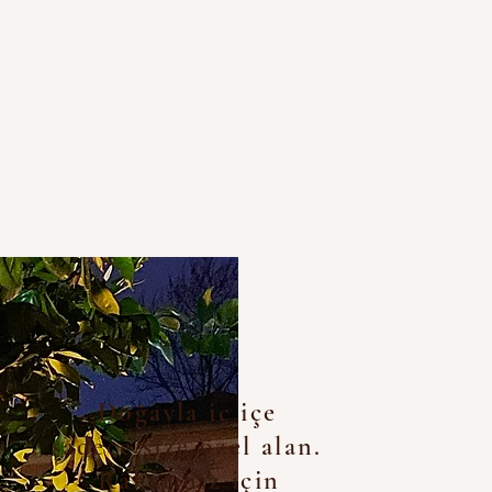
Doğayla iç içe
sadece size özel alan.
Rahatınız için