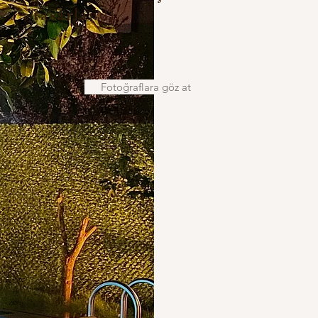
tasarlandı..
Fotoğraflara göz at