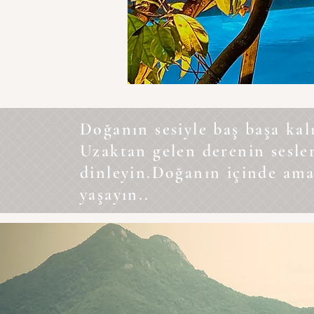
Doğanın sesiyle baş başa kal
Uzaktan gelen derenin sesler
dinleyin.Doğanın içinde ama
yaşayın..