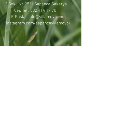
2 Sok. No:25/1 Sapanca Sakarya
Cep Tel :
532 414 17 70
E-Posta : info@villamoyo.com
instagram.com/sapancavillamoyo/