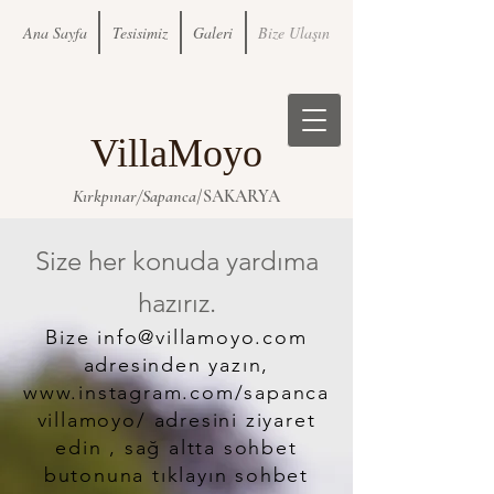
Ana Sayfa
Tesisimiz
Galeri
Bize Ulaşın
VillaMo
y
o
Kırkpına
r/Sapanc
a
/SAKARYA
Size her konuda yardıma
hazırız.
Bize
info@villamoyo.com
adresinden yazın,
www.instagram.com/sapanca
villamoyo/
adresini ziyaret
edin , sağ altta sohbet
butonuna tıklayın sohbet