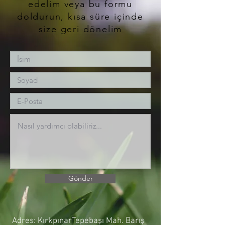
edelim veya bu formu
doldurun, kısa süre içinde
size geri dönelim
Gönder
Adres: KırkpınarTepebaşı Mah. Barış